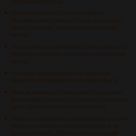
консультация юриста
Что мне грозит за то, что снял лифчик с
несовершеннолетней в 2014 году, если она не
имеет претензий - бесплатная консультация
юриста
Что мне грозит за повторный пропуск отметки у
офицера по надзору - бесплатная консультация
юриста
Что грозит на повторном суде, если была
амнистия - бесплатная консультация юриста
Один из знакомых в баре сказал PIN код карты,
второй забрал карту и снял средства, какой дадут
срок - бесплатная консультация юриста
Можно ли обжаловать решение районного суда
по делу о наркотиках в апелляционном, если
были нарушения - бесплатная консультация