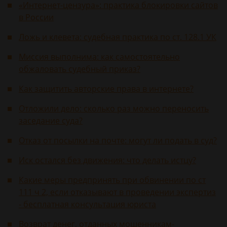
«Интернет-цензура»: практика блокировки сайтов
в России
Ложь и клевета: судебная практика по ст. 128.1 УК
Миссия выполнима: как самостоятельно
обжаловать судебный приказ?
Как защитить авторские права в интернете?
Отложили дело: сколько раз можно переносить
заседание суда?
Отказ от посылки на почте: могут ли подать в суд?
Иск остался без движения: что делать истцу?
Какие меры предпринять при обвинении по ст
111 ч 2, если отказывают в проведении экспертиз
- бесплатная консультация юриста
Возврат денег, отданных мошенникам-