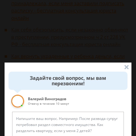
принадлежала, если меня заставили подписать
расписку - бесплатная консультация юриста
онлайн
Как себя обезопасить, если незаконно обвиняют
в преступлении, предусмотренном ч 2 ст 228 УК
РФ - бесплатная консультация юриста онлайн
Как вернуть украденные у ребенка деньги, если
преступление совершил несовершеннолетний -
бесплатная консультация юриста
Задайте свой вопрос, мы вам
Как найти адвоката для защиты интересов в суде
перезвоним!
по статье 228 ч 4 - бесплатная консультация
юриста
Валерий Виноградов
Отвечу в течение 10 минут
Возбудят ли уголовное дело без доказательных
документов о нарушении сделки в интернете -
бесплатная консультация юриста
Какое наказание гражданин понесет за кражу,