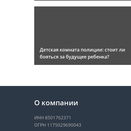
Детская комната полиции: стоит ли
бояться за будущее ребенка?
О компании
ИНН 8501762371
ОГРН 1175029690043