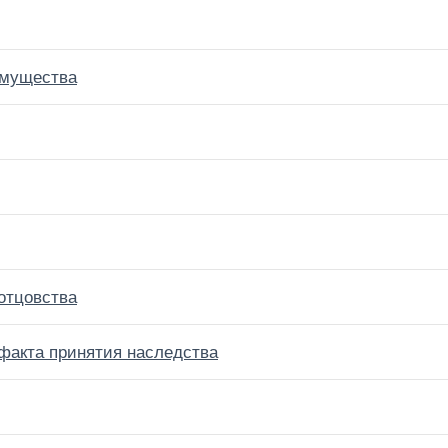
имущества
отцовства
факта принятия наследства