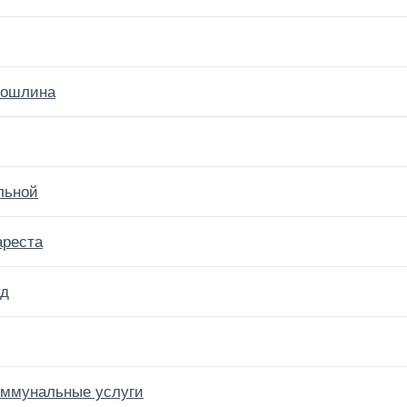
пошлина
льной
ареста
уд
коммунальные услуги