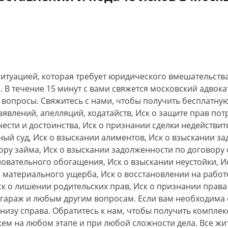
 ситуацией, которая требует юридического вмешательств
 В течение 15 минут с вами свяжется московский адвокат
 вопросы. Свяжитесь с нами, чтобы получить бесплатну
влений, апелляций, ходатайств, Иск о защите прав пот
чести и достоинства, Иск о признании сделки недействи
ный суд, Иск о взыскании алиментов, Иск о взыскании з
ру займа, Иск о взыскании задолженности по договору о
новательного обогащения, Иск о взыскании неустойки, И
 материального ущерба, Иск о восстановлении на работе
ск о лишении родительских прав, Иск о признании права
 гараж и любым другим вопросам. Если вам необходима
 внизу справа. Обратитесь к нам, чтобы получить компл
м на любом этапе и при любой сложности дела. Все жи