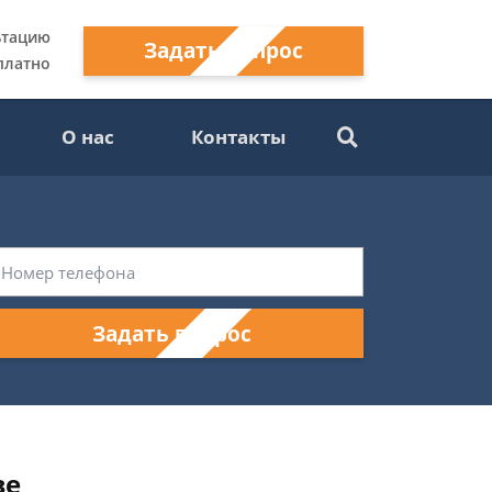
ьтацию
Задать вопрос
платно
О нас
Контакты
Задать вопрос
ве