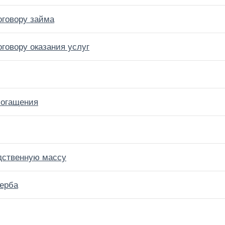
оговору займа
говору оказания услуг
богащения
дственную массу
ерба