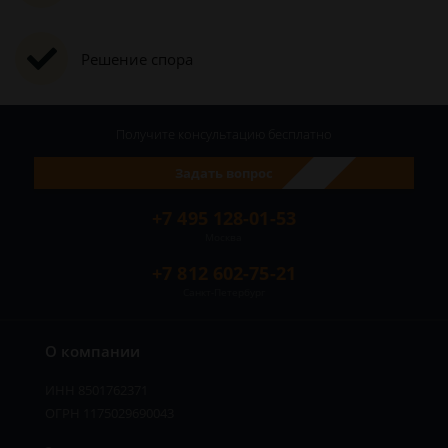
Решение спора
Получите консультацию
бесплатно
Задать вопрос
+7 495 128-01-53
Москва
+7 812 602-75-21
Санкт-Петербург
О компании
ИНН 8501762371
ОГРН 1175029690043