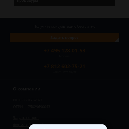
процедуры
Получите консультацию
бесплатно
Задать вопрос
+7 495 128-01-53
Москва
+7 812 602-75-21
Санкт-Петербург
О компании
ИНН 8501762371
ОГРН 1175029690043
Задать вопрос
Форма обратной связи