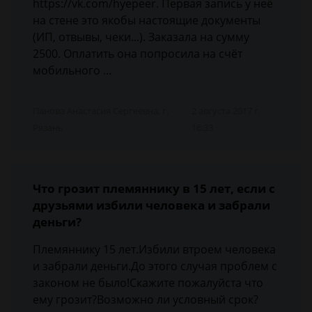
https://vk.com/hyepeer. Первая запись у неё
на стене это якобы настоящие документы
(ИП, отвывы, чеки...). Заказала на сумму
2500. Оплатить она попросила на счёт
мобильного …
Панова Анастасия Сергеевна, г.
2 августа 2017 г.
Рязань
16:33
Что грозит племяннику в 15 лет, если с
друзьями избили человека и забрали
деньги?
Племяннику 15 лет.Избили втроем человека
и забрали деньги.До этого случая проблем с
законом не было!Скажите пожалуйста что
ему грозит?Возможно ли условный срок?