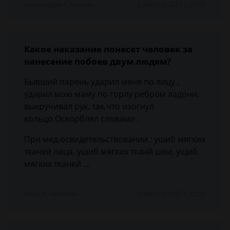
Александра, г. Москва
2 августа 2017 г. 20:59
Какое наказание понесет человек за
нанесение побоев двум людям?
Бывший парень ударил меня по лицу ,
ударил мою маму по горлу ребром ладони,
выкручивал рук, так,что изогнул
кольцо.Оскорблял словами .
При мед.освидетельствовании : ушиб мягких
тканей лица, ушиб мягких тканй шеи, ущиб
мягких тканей …
Анна, г. Иваново
2 августа 2017 г. 22:24