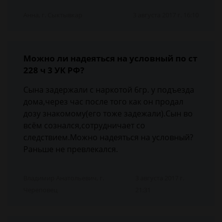
Анна, г. Сыктывкар
3 августа 2017 г. 16:10
Можно ли надеяться на условный по ст
228 ч 3 УК РФ?
Сына задержали с наркотой 6гр. у подъезда
дома,через час после того как он продал
дозу знакомому(его тоже задежали).Сын во
всём сознался,сотрудничает со
следствием.Можно надеяться на условный?
Раньше не превлекался.
Владимир Анатольевич, г.
3 августа 2017 г.
Череповец
21:31