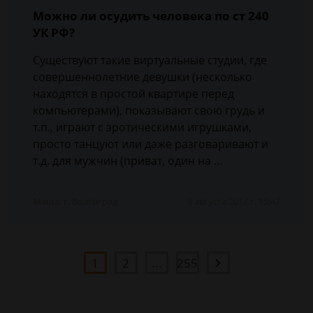
Можно ли осудить человека по ст 240
УК РФ?
Существуют такие виртуальные студии, где
совершеннолетние девушки (несколько
находятся в простой квартире перед
компьютерами), показывают свою грудь и
т.п., играют с эротическими игрушками,
просто танцуют или даже разговаривают и
т.д. для мужчин (приват, один на …
Маша, г. Волгоград
3 августа 2017 г. 15:47
1
2
...
255