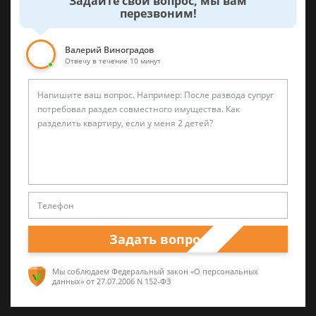
Задайте свой вопрос, мы вам
анна
перезвоним!
Валерий Виноградов
Отвечу в течение 10 минут
Любой осужденный вправе подать ходатайство
об УДО, если подошел установленный законом
срок и имеются основания для УДО.
3 августа 2017 г. 16:26
Спросить юриста
Задать вопрос
Была ли эта статья для вас полезной?
Мы соблюдаем Федеральный закон «О персональных
данных»
от 27.07.2006 N 152-ФЗ
0
0