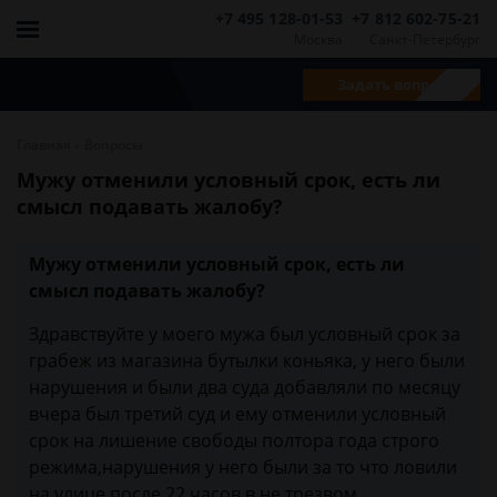
+7 495 128-01-53
+7 812 602-75-21
Москва
Санкт-Петербург
Задать вопрос
-
Главная
Вопросы
Мужу отменили условный срок, есть ли
смысл подавать жалобу?
Мужу отменили условный срок, есть ли
смысл подавать жалобу?
Здравствуйте у моего мужа был условный срок за
грабеж из магазина бутылки коньяка, у него были
нарушения и были два суда добавляли по месяцу
вчера был третий суд и ему отменили условный
срок на лишение свободы полтора года строго
режима,нарушения у него были за то что ловили
на улице после 22 часов в не трезвом