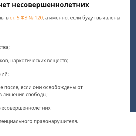
учет несовершеннолетних
ны в
ст. 5 ФЗ № 120
, а именно, если будут выявлены
тва;
ков, наркотических веществ;
ний;
ле после, если они освобождены от
ез лишения свободы;
 несовершеннолетних;
тенциального правонарушителя.