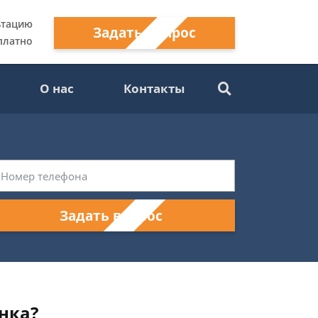
ьтацию
Задать вопрос
платно
О нас
Контакты
Задать вопрос
нка?