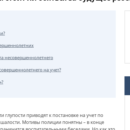
и?
вершеннолетних
ета несовершеннолетнего
совершеннолетнего на учет?
»?
ти глупости приводят к постановке на учет по
 шалости. Мотивы полиции понятны – в конце
ограничится воспитательными беседами. Но как это