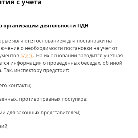
тия с учета
о организации деятельности ПДН
.
орые являются основанием для постановки на
лючение о необходимости постановки на учет от
кументов
здесь
. На их основании заводится учетная
ается информация о проведенных беседах, об иной
. Так, инспектору предстоит:
его контакты;
венных, противоправных поступков;
ии для законных представителей;
вий;