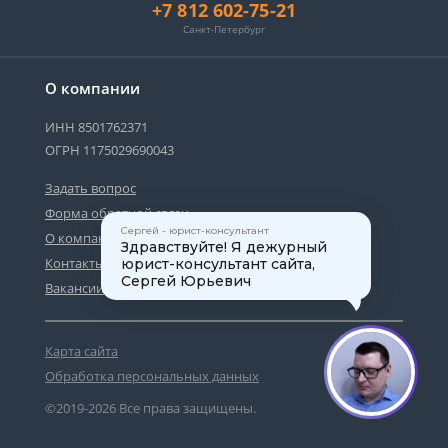
+7 812 602-75-21
Санкт-Петербург
О компании
ИНН 8501762371
ОГРН 1175029690043
Задать вопрос
Форма обратной связи
Сергей - юрист-консультант
О компании
Здравствуйте! Я дежурный
Контакты
юрист-консультант сайта,
Сергей Юрьевич
Вакансии
Карта сайта
1
Обработка персональных данных
©2019-2026 Все права защищены.