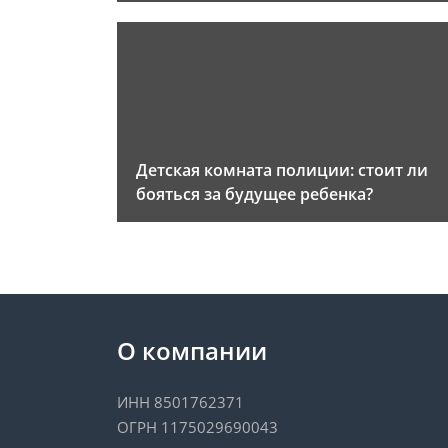
Детская комната полиции: стоит ли
бояться за будущее ребенка?
О компании
ИНН 8501762371
ОГРН 1175029690043