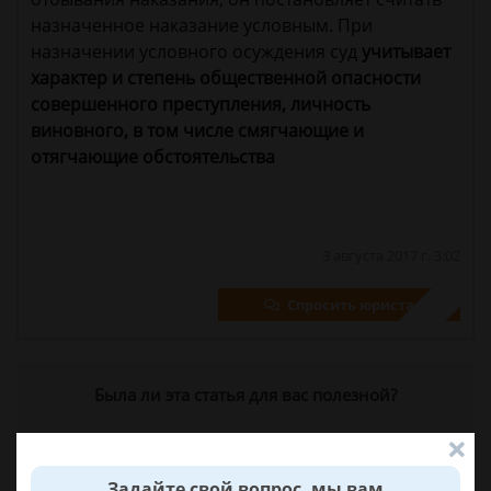
назначенное наказание условным. При
назначении условного осуждения суд
учитывает
характер и степень общественной опасности
совершенного преступления, личность
виновного, в том числе смягчающие и
отягчающие обстоятельства
3 августа 2017 г. 3:02
Спросить юриста
Была ли эта статья для вас полезной?
0
0
Задайте свой вопрос, мы вам