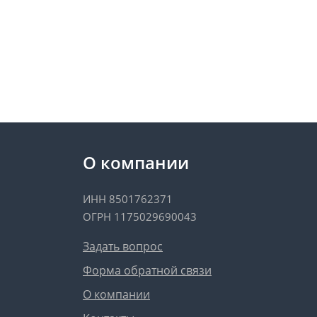
О компании
ИНН 8501762371
ОГРН 1175029690043
Задать вопрос
Форма обратной связи
О компании