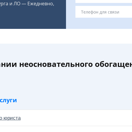
урга и ЛО — Ежедневно,
ании неосновательного обогаще
слуги
о юриста