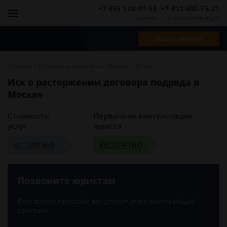
+7 495 128-01-53
+7 812 602-75-21
Москва
Санкт-Петербург
Задать вопрос
-
-
-
Главная
Юристы и адвокаты
Москва
Иски
Иск о расторжении договора подряда в
Москве
Стоимость
Первичная консультация
услуг
юриста
от 1500 руб
БЕСПЛАТНО
Позвоните юристам
Если вопрос простой и вас устроит ответ юриста общей
практики