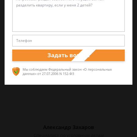
Лариса Матвиенко
Практикующий эксперт по УКРФ
Уголовные дела (суд, следствие) любой
сложности. Четкое правдивое изложение
перспектив спора и грамотная работа по
Задать вопрос
сбору доказательств. Работа на результат.
Мы соблюдаем Федеральный закон «О персональных
данных»
от 27.07.2006 N 152-ФЗ
Александр Захаров
Специалист по уголовным делам