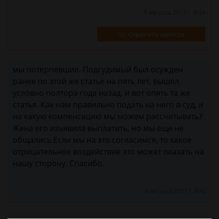
9 августа 2017 г. 8:34
Спросить юриста
мы потерпевшие. Подсудимый был осужден
ранее по этой же статье на пять лет, вышел
условно полтора года назад, и вот опять та же
статья. Как нам правильно подать на него в суд, и
на какую компенсацию мы можем рассчитывать?
Жена его изьявила выплатить, но мы еще не
общались.Если мы на это согласимся, то какое
отрицательное воздействие это может оказать на
нашу сторону. Спасибо.
9 августа 2017 г. 8:42