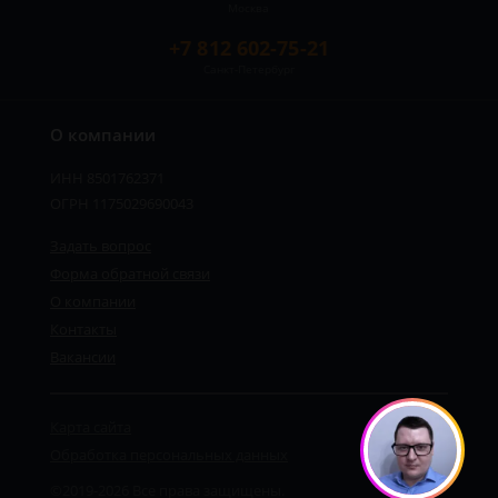
Москва
+7 812 602-75-21
Санкт-Петербург
О компании
ИНН 8501762371
ОГРН 1175029690043
Задать вопрос
Форма обратной связи
О компании
Контакты
Вакансии
Карта сайта
1
Обработка персональных данных
©2019-2026 Все права защищены.