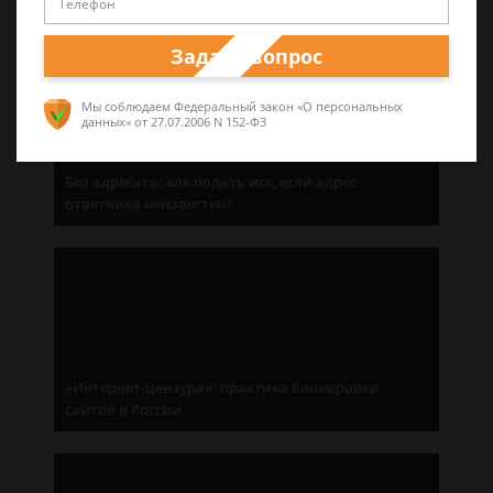
Задать вопрос
Мы соблюдаем Федеральный закон «О персональных
данных»
от 27.07.2006 N 152-ФЗ
Без адресата: как подать иск, если адрес
ответчика неизвестен?
«Интернет-цензура»: практика блокировки
сайтов в России