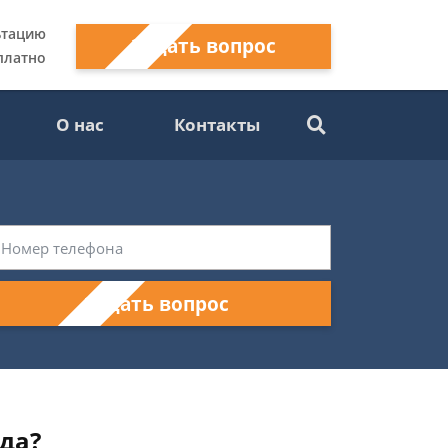
ьтацию
Задать вопрос
платно
О нас
Контакты
Задать вопрос
да?