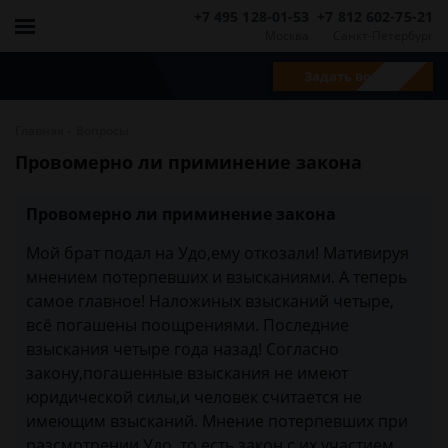
+7 495 128-01-53
+7 812 602-75-21
Москва
Санкт-Петербург
Задать вопрос
-
Главная
Вопросы
Провомерно ли приминение закона
Провомерно ли приминение закона
Мой брат подал на Удо,ему откозали! Мативируя
мнением потерпевших и взысканиями. А теперь
самое главное! Наложиных взысканий четыре,
всё погашены поощрениями. Последние
взыскания четыре года назад! Согласно
закону,погашенные взыскания не имеют
юридической силы,и человек считается не
имеющим взысканий. Мнение потерпевших при
разсмотрении Удо ,то есть закон с их участием