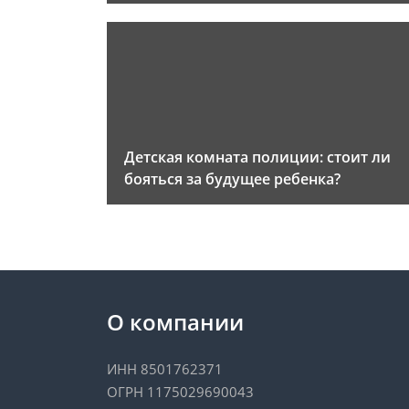
Детская комната полиции: стоит ли
бояться за будущее ребенка?
О компании
ИНН 8501762371
ОГРН 1175029690043