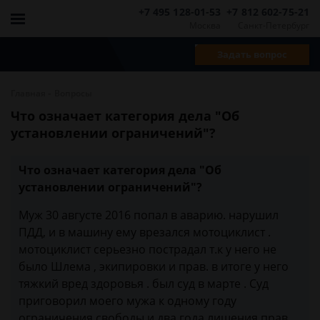
+7 495 128-01-53
+7 812 602-75-21
Москва
Санкт-Петербург
Задать вопрос
-
Главная
Вопросы
Что означает категория дела "Об
установлении ограничений"?
Что означает категория дела "Об
установлении ограничений"?
Муж 30 августе 2016 попал в аварию. нарушил
ПДД, и в машину ему врезался мотоциклист .
мотоциклист серьезно пострадал т.к у него не
было Шлема , экипировки и прав. в итоге у него
тяжкий вред здоровья . был суд в марте . Суд
приговорил моего мужа к одному году
ограничения свободы и два года лишения прав.