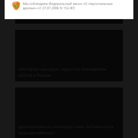
Мы соблюдаем Федеральный закон «О персональных
данных»
от 27.07.2006 N 152-ФЗ
Без адресата: как подать иск, если адрес
ответчика неизвестен?
«Интернет-цензура»: практика блокировки
сайтов в России
Детская комната полиции: стоит ли бояться за
будущее ребенка?