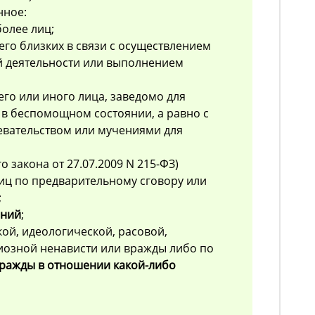
нное:
более лиц;
его близких в связи с осуществлением
 деятельности или выполнением
его или иного лица, заведомо для
в беспомощном состоянии, а равно с
евательством или мучениями для
го закона от 27.07.2009 N 215-ФЗ)
лиц по предварительному сговору или
;
ений
;
кой, идеологической, расовой,
иозной ненависти или вражды либо по
ражды в отношении какой-либо