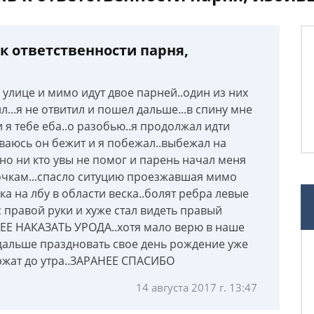
к ответственности парня,
о улице и мимо идут двое парней..один из них
л...я не отвитил и пошел дальше...в спину мне
и я тебе еба..о разобью..я продолжал идти
аюсь он бежит и я побежал..выбежал на
но ни кто увы не помог и парень начал меня
очкам...спасло ситуцию проезжавшая мимо
 на лбу в области веска..болят ребра левые
с правой руки и хуже стал видеть правый
Е НАКАЗАТЬ УРОДА..хотя мало верю в наше
 дальше праздновать свое день рождение уже
ержат до утра..ЗАРАНЕЕ СПАСИБО
14 августа 2017 г. 13:47