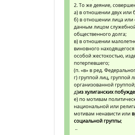
2. То же деяние, соверше
а) в отношении двух или 
б) в отношении лица или 
данным лицом служебной
общественного долга;
в) в отношении малолетн
виновного находящегося 
особой жестокостью, изд
потерпевшего;
(п. «в» в ред. Федерально
г) группой лиц, группой 
организованной группой
д)
из хулиганских побужд
е) по мотивам политичес
национальной или религ
мотивам ненависти или
в
социальной группы
;
..