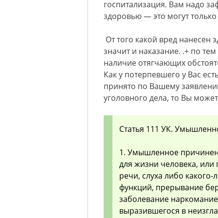
госпитализация. Вам надо за
здоровью — это могут только
От того какой вред нанесен 
значит и наказание. .+ по те
наличие отягчающих обстоятел
Как у потерпевшего у Вас ест
принято по Вашему заявлению
уголовного дела, то Вы може
Статья 111 УК. Умышленн
1. Умышленное причинен
для жизни человека, или
речи, слуха либо какого-
функций, прерывание бер
заболевание наркомание
выразившегося в неизгл