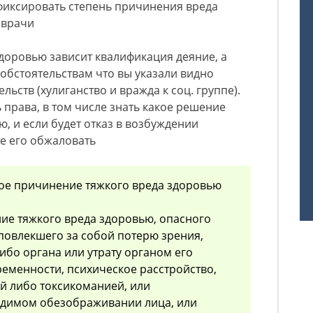
фиксировать степень причинения вреда
 врачи
здоровью зависит квалификация деяние, а
м обстоятельствам что вы указали видно
ьств (хулиганство и вражда к соц. группе).
ь права, в том числе знать какое решение
, и если будет отказ в возбуждении
те его обжаловать
ое причинение тяжкого вреда здоровью
ие тяжкого вреда здоровью, опасного
 повлекшего за собой потерю зрения,
либо органа или утрату органом его
еменности, психическое расстройство,
й либо токсикоманией, или
адимом обезображивании лица, или