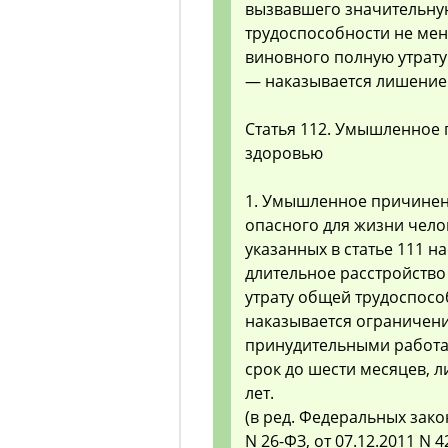
вызвавшего значительну
трудоспособности не мен
виновного полную утрат
— наказывается лишением
Статья 112. Умышленное 
здоровью
1. Умышленное причинени
опасного для жизни чело
указанных в статье 111 н
длительное расстройство
утрату общей трудоспосо
наказывается ограничение
принудительными работам
срок до шести месяцев, 
лет.
(в ред. Федеральных закон
N 26-ФЗ, от 07.12.2011 N 4