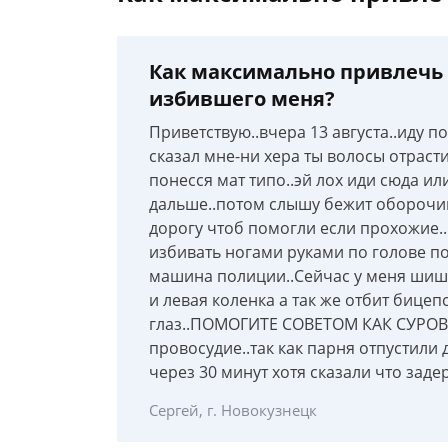
Как максимально привлечь 
избившего меня?
Приветствую..вчера 13 августа..иду п
сказал мне-ни хера ты волосы отрасти
понесся мат типо..эй лох иди сюда ил
дальше..потом слышу бежит оборочив
дорогу чтоб помогли если прохожие..
избивать ногами руками по голове п
машина полиции..Сейчас у меня шишка
и левая коленка а так же отбит бицеп
глаз..ПОМОГИТЕ СОВЕТОМ КАК СУРОВЕ
провосудие..так как парня отпустили
через 30 минут хотя сказали что зад
Сергей, г. Новокузнецк