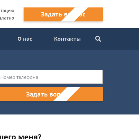
ьтацию
Задать вопрос
платно
О нас
Контакты
Задать вопрос
шего меня?