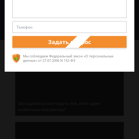
Спросить юриста
Задать вопрос
Последние статьи
Мы соблюдаем Федеральный закон «О персональных
данных»
от 27.07.2006 N 152-ФЗ
Без адресата: как подать иск, если адрес
ответчика неизвестен?