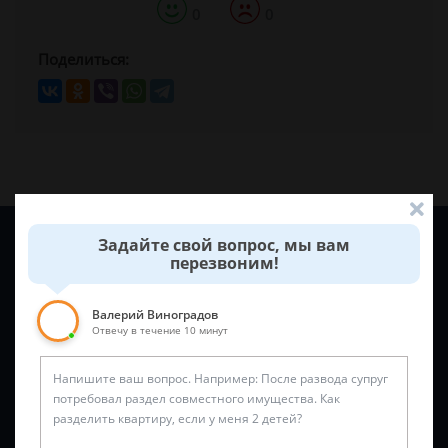
0
0
Поделиться:
Задайте вопрос и юрист ответит вам через
5 минут
!
Задайте свой вопрос, мы вам
перезвоним!
Валерий Виноградов
Отвечу в течение 10 минут