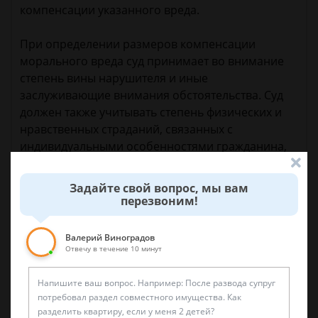
компенсации указанного вреда.
При определении размеров компенсации
морального вреда суд принимает во внимание
степень вины нарушителя и иные
заслуживающие внимания обстоятельства. Суд
должен также учитывать степень физических и
нравственных страданий, связанных с
индивидуальными особенностями гражданина,
которому причинен вред.
Задайте свой вопрос, мы вам
перезвоним!
15 августа 2017 г. 18:19
Валерий Виноградов
Отвечу в течение 10 минут
Спросить юриста
Была ли эта статья для вас полезной?