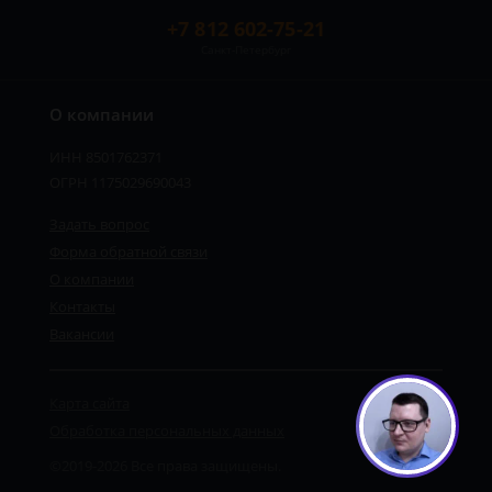
+7 812 602-75-21
Санкт-Петербург
О компании
ИНН 8501762371
ОГРН 1175029690043
Задать вопрос
Форма обратной связи
О компании
Контакты
Вакансии
Карта сайта
Обработка персональных данных
©2019-2026 Все права защищены.