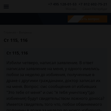
+7 495 128-01-53
+7 812 602-75-21
Москва
Санкт-Петербург
Задать вопрос
-
Главная
Вопросы
Ст 115, 116
Ст 115, 116
Избили четверо, написал заявление. В ответ
написали заявление на меня, у одного имелись
побои за неделю до избиения, полученные в
драке с другими гражданами, доктор записал их
на меня. Вопрос: смс сообщения от избивших
"Это тебе от меня" и смс "я тебя уничтожу"(до
избиения) будут свидетельством ложного доноса?
Имеется свидетель того что, побои обвиняемого
получены в драке за неделю до моего избиения-