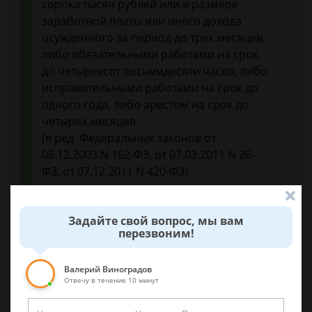
сорока тысяч рублей или в размере
заработной платы или иного дохода
осужденного за период до трех месяцев,
либо обязательными работами на срок
до четырехсот восьмидесяти часов, либо
исправительными работами на срок до
одного года, либо арестом на срок до
четырех месяцев.
(в ред. Федеральных законов от
08.12.2003 N 162-ФЗ, от 07.03.2011 N 26-
ФЗ, от 07.12.2011 N 420-ФЗ)
(см. текст в предыдущей редакции)
Задайте свой вопрос, мы вам
перезвоним!
Валерий Виноградов
Отвечу в течение 10 минут
15 августа 2017 г. 8:27