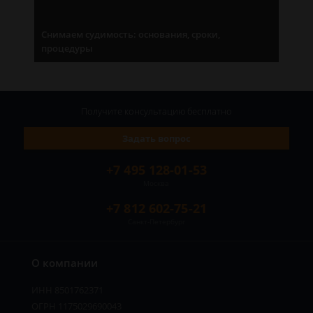
Снимаем судимость: основания, сроки,
процедуры
Получите консультацию
бесплатно
Задать вопрос
+7 495 128-01-53
Москва
+7 812 602-75-21
Санкт-Петербург
О компании
ИНН 8501762371
ОГРН 1175029690043