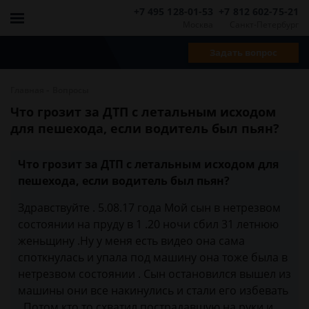
+7 495 128-01-53
+7 812 602-75-21
Москва
Санкт-Петербург
Задать вопрос
-
Главная
Вопросы
Что грозит за ДТП с летальным исходом
для пешехода, если водитель был пьян?
Что грозит за ДТП с летальным исходом для
пешехода, если водитель был пьян?
Здравствуйте . 5.08.17 года Мой сын в нетрезвом
состоянии на пруду в 1 .20 ночи сбил 31 летнюю
женьщину .Ну у меня есть видео она сама
споткнулась и упала под машину она тоже была в
нетрезвом состоянии . Сын остановился вышел из
машины они все накинулись и стали его избевать
. Потом кто то схватил пострадавшую на руки и