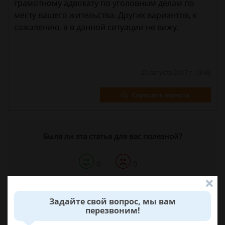
грамотному адвокату по уголовным делам по
месту вашего жительства. Других вариантов, к
сожалению, я в данной ситуации не вижу.
20 августа 2017 г. 13:46
Спросить юриста
Была ли эта статья для вас полезной?
0
0
Поделиться:
Задайте свой вопрос, мы вам
перезвоним!