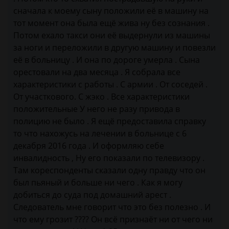
сначала к моему сыну положили её в машину на
тот момент она была ещё жива ну без сознания .
Потом ехало такси они её выдернули из машины
за ноги и переложили в другую машину и повезли
её в больницу . И она по дороге умерла . Сына
орестовали на два месяца . Я собрала все
характеристики с работы . С армии . От соседей .
От участкового. С жэко . Все характеристики
положительные У него не разу привода в
полицию не было . Я ещё предоставила справку
то что нахожусь на лечении в больнице с 6
декабря 2016 года . И оформляю себе
инвалидность , Ну его показали по телевизору .
Там кореспонденты сказали одну правду что он
был пьяный и больше ни чего . Как я могу
добиться до суда под домашний арест .
Следователь мне говорит что это без полезно . И
что ему грозит ???? Он всё признаёт ни от чего ни