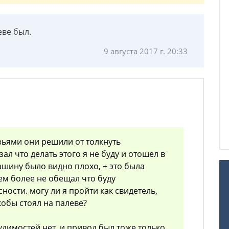
еве был.
9 августа 2017 г. 20:33
узьями они решили от толкнуть
зал что делать этого я не буду и отошел в
машину было видно плохо, + это была
тем более не обещал что буду
ности. могу ли я пройти как свидетель,
кобы стоял на палеве?
судимостей нет, и привод был тоже только