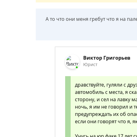
А то что они меня гребут что я на пал
Виктор Григорьев
Юрист
дравствуйте, гуляли с др
автомобиль с места, я ска
сторону, и сел на лавку 
ночь, я им не говорил и 
предупреждать их об опас
если они говорят что я, я
Учусь на юр факе 17 лет 