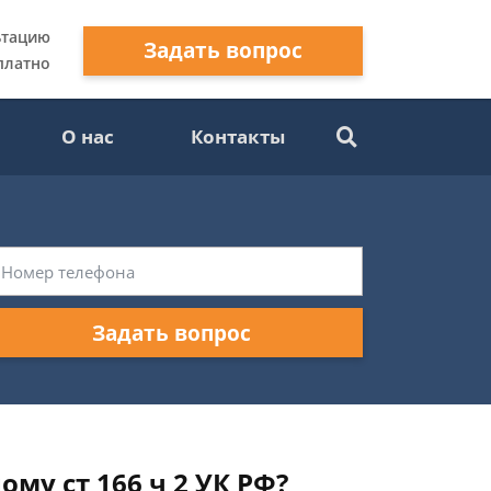
ьтацию
Задать вопрос
платно
О нас
Контакты
Задать вопрос
му ст 166 ч 2 УК РФ?