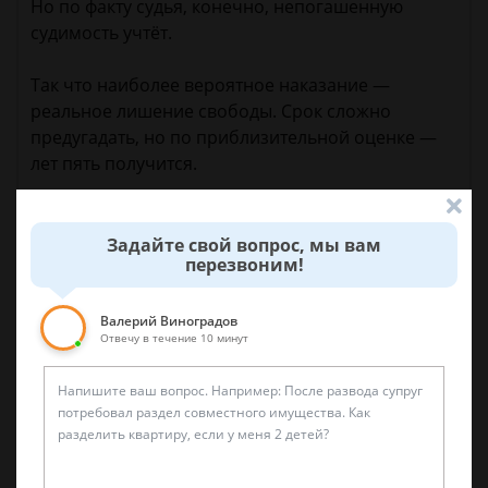
Но по факту судья, конечно, непогашенную
судимость учтёт.
Так что наиболее вероятное наказание —
реальное лишение свободы. Срок сложно
предугадать, но по приблизительной оценке —
лет пять получится.
Задайте свой вопрос, мы вам
14 августа 2017 г. 15:04
перезвоним!
Спросить юриста
Валерий Виноградов
Отвечу в течение 10 минут
Была ли эта статья для вас полезной?
0
0