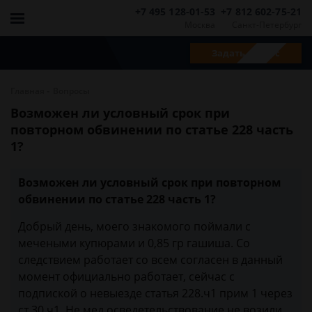
+7 495 128-01-53
+7 812 602-75-21
Москва
Санкт-Петербург
Задать вопрос
-
Главная
Вопросы
Возможен ли условный срок при
повторном обвинении по статье 228 часть
1?
Возможен ли условный срок при повторном
обвинении по статье 228 часть 1?
Добрый день, моего знакомого поймали с
мечеными купюрами и 0,85 гр гашиша. Со
следствием работает со всем согласен в данный
момент официально работает, сейчас с
подпиской о невыезде статья 228.ч1 прим 1 через
ст.30 ч1. Не мед осведетельствование не возили.