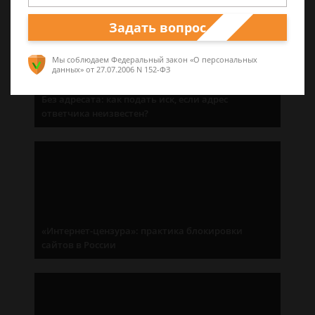
Задать вопрос
Мы соблюдаем Федеральный закон «О персональных
данных»
от 27.07.2006 N 152-ФЗ
Без адресата: как подать иск, если адрес
ответчика неизвестен?
«Интернет-цензура»: практика блокировки
сайтов в России