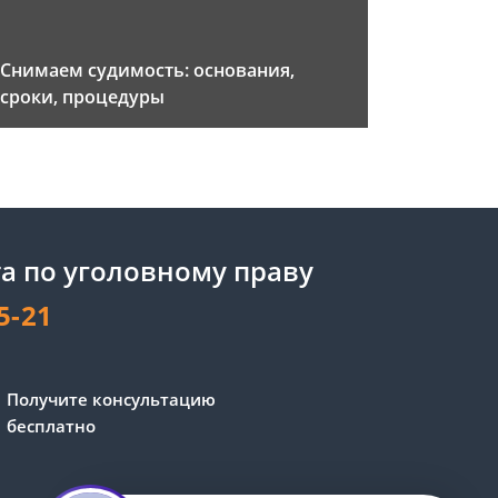
Снимаем судимость: основания,
сроки, процедуры
а по уголовному праву
5-21
Сергей - юрист-консультант
Получите консультацию
Здравствуйте! Я дежурный
бесплатно
юрист-консультант сайта,
Сергей Юрьевич