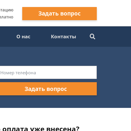
ьтацию
Задать вопрос
платно
О нас
Контакты
Задать вопрос
о оплата уже внесена?