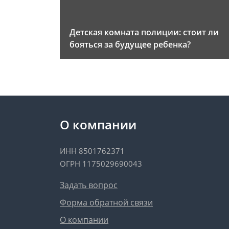
Детская комната полиции: стоит ли
бояться за будущее ребенка?
О компании
ИНН 8501762371
ОГРН 1175029690043
Задать вопрос
Форма обратной связи
О компании