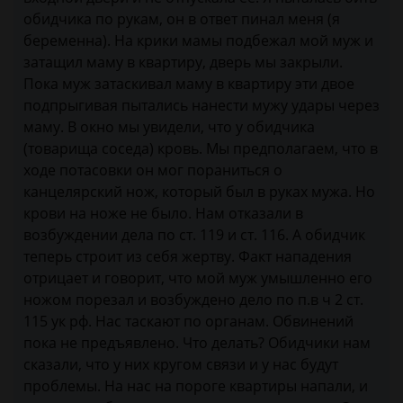
обидчика по рукам, он в ответ пинал меня (я
беременна). На крики мамы подбежал мой муж и
затащил маму в квартиру, дверь мы закрыли.
Пока муж затаскивал маму в квартиру эти двое
подпрыгивая пытались нанести мужу удары через
маму. В окно мы увидели, что у обидчика
(товарища соседа) кровь. Мы предполагаем, что в
ходе потасовки он мог пораниться о
канцелярский нож, который был в руках мужа. Но
крови на ноже не было. Нам отказали в
возбуждении дела по ст. 119 и ст. 116. А обидчик
теперь строит из себя жертву. Факт нападения
отрицает и говорит, что мой муж умышленно его
ножом порезал и возбуждено дело по п.в ч 2 ст.
115 ук рф. Нас таскают по органам. Обвинений
пока не предъявлено. Что делать? Обидчики нам
сказали, что у них кругом связи и у нас будут
проблемы. На нас на пороге квартиры напали, и