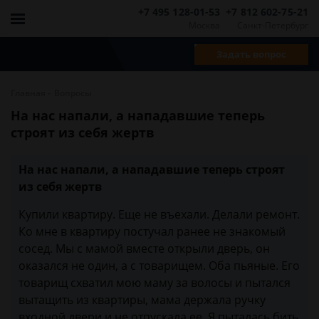
+7 495 128-01-53
+7 812 602-75-21
Москва
Санкт-Петербург
Задать вопрос
-
Главная
Вопросы
На нас напали, а нападавшие теперь
строят из себя жертв
На нас напали, а нападавшие теперь строят
из себя жертв
Купили квартиру. Еще не въехали. Делали ремонт.
Ко мне в квартиру постучал ранее не знакомый
сосед. Мы с мамой вместе открыли дверь, он
оказался не один, а с товарищем. Оба пьяные. Его
товарищ схватил мою маму за волосы и пытался
вытащить из квартиры, мама держала ручку
входной двери и не отпускала ее. Я пыталась бить