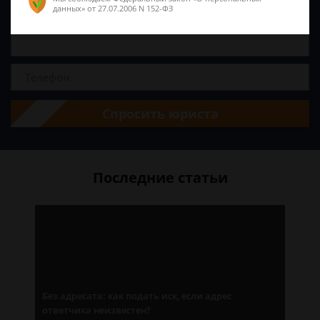
данных»
от 27.07.2006 N 152-ФЗ
Спросить юриста
Последние статьи
Без адресата: как подать иск, если адрес
ответчика неизвестен?