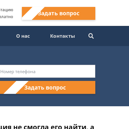
ьтацию
Задать вопрос
платно
О нас
Контакты
Задать вопрос
ия не смогла его найти, а