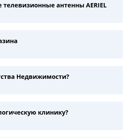
е телевизионные антенны AERIEL
азина
нтства Недвижимости?
ологическую клинику?