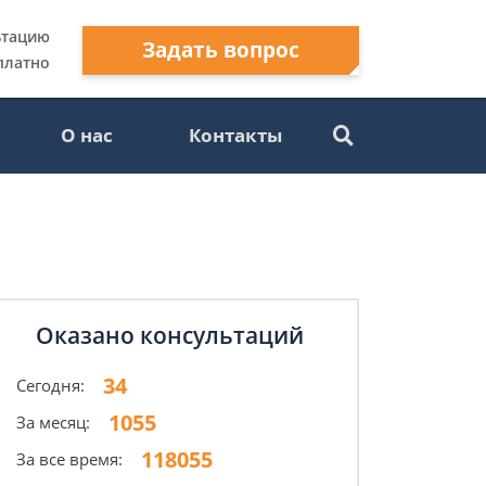
ьтацию
Задать вопрос
платно
О нас
Контакты
Оказано консультаций
34
Сегодня:
1055
За месяц:
118055
За все время: