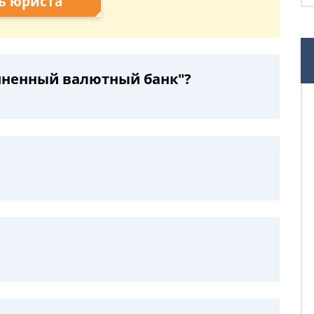
ь юриста
иненный валютный банк"?