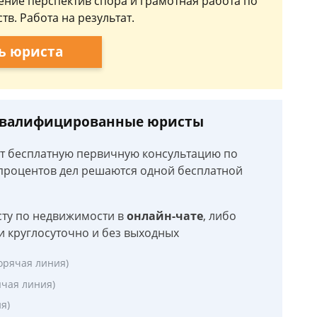
ние перспектив спора и грамотная работа по
тв. Работа на результат.
ь юриста
 квалифицированные юристы
ют бесплатную первичную консультацию по
роцентов дел решаются одной бесплатной
сту по недвижимости в
онлайн-чате
, либо
и круглосуточно и без выходных
орячая линия)
ячая линия)
я)