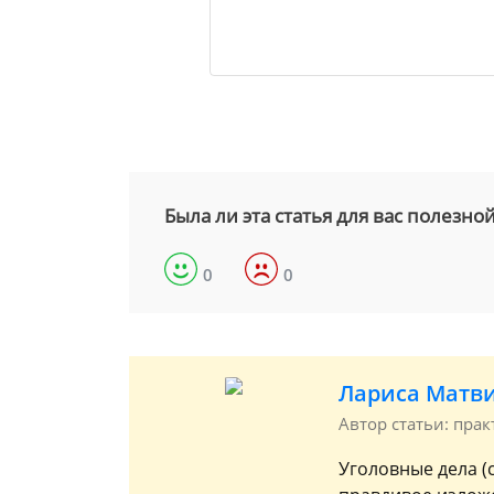
Была ли эта статья для вас полезно
0
0
Лариса Матв
Автор статьи: пра
Уголовные дела (