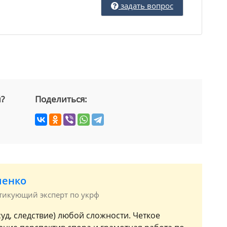
задать вопрос
й?
Поделиться:
иенко
ктикующий эксперт по укрф
суд, следствие) любой сложности. Четкое