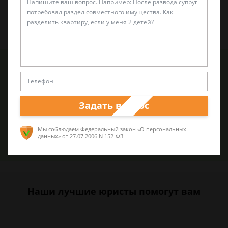
автомобиля после ДТП
Снижение размера компенсации при ДТП
Обращаем Ваше внимание, что цены на услуги адвокатов
могут варьироваться в зависимости от особенностей
Задать вопрос
тяжбы и спора. Более точный прейскурант клиенты
получают при консультации и анализе перспектив дела.
Мы соблюдаем Федеральный закон «О персональных
данных»
от 27.07.2006 N 152-ФЗ
Задать вопрос
Наши лучшие юристы помогут вам