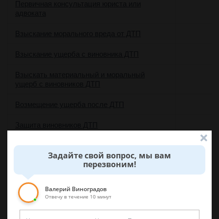
Первичная консультация юриста или
адвоката
Взыскание морального вреда от ДТП
Взыскание ущерба с виновника ДТП
Взыскать материальный и моральный
ущерб с виновников ДТП
Возмещение ущерба после ДТП
Защита виновников ДТП
Защита в ДТП с пострадавшими
Задайте свой вопрос, мы вам
перезвоним!
Оспорить вину в ДТП или снизить тяжесть
содеянного
Валерий Виноградов
Помощь при ДТП без страховки
Отвечу в течение 10 минут
Проведение независимой экспертизы