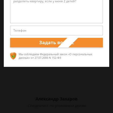
Лариса Матвиенко
Практикующий эксперт по УКРФ
Уголовные дела (суд, следствие) любой
сложности. Четкое правдивое изложение
перспектив спора и грамотная работа по
Задать вопрос
сбору доказательств. Работа на результат.
Мы соблюдаем Федеральный закон «О персональных
данных»
от 27.07.2006 N 152-ФЗ
Александр Захаров
Специалист по уголовным делам