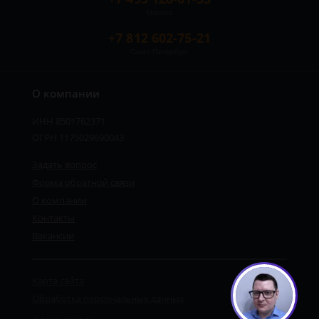
Москва
+7 812 602-75-21
Санкт-Петербург
О компании
ИНН 8501762371
ОГРН 1175029690043
Задать вопрос
Форма обратной связи
О компании
Контакты
Вакансии
Карта сайта
Обработка персональных данных