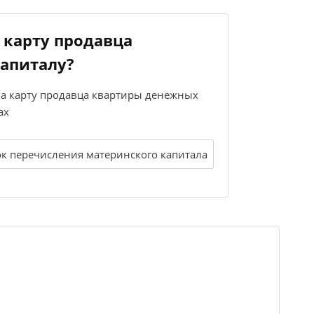
 карту продавца
капиталу?
на карту продавца квартиры денежных
ах
к перечисления материнского капитала