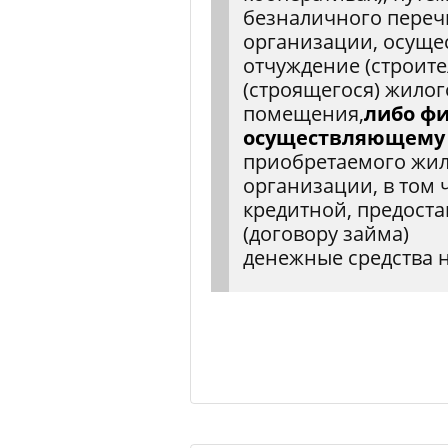
безналичного переч
организации, осущ
отчуждение (строит
(строящегося) жилог
помещения,
либо фи
осуществляющему
приобретаемого жил
организации, в том 
кредитной, предост
(договору займа)
денежные средства н