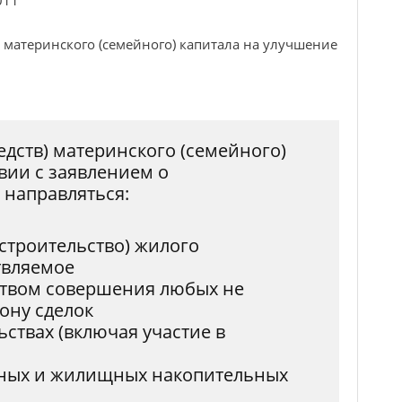
в материнского (семейного) капитала на улучшение
редств) материнского (семейного)
твии с заявлением о
 направляться:
(строительство) жилого
твляемое
твом совершения любых не
ону сделок
ьствах (включая участие в
ных и жилищных накопительных
м