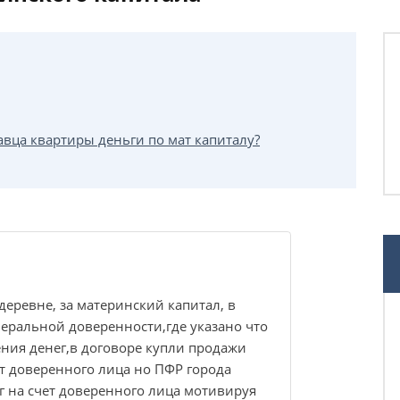
авца квартиры деньги по мат капиталу?
еревне, за материнский капитал, в
неральной доверенности,где указано что
ния денег,в договоре купли продажи
ет доверенного лица но ПФР города
г на счет доверенного лица мотивируя