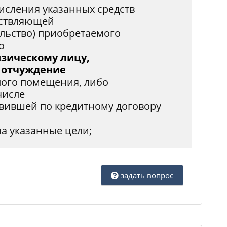
исления указанных средств
ествляющей
ельство) приобретаемого
о
зическому лицу,
 отчуждение
ого помещения, либо
числе
авившей по кредитному договору
а указанные цели;
задать вопрос