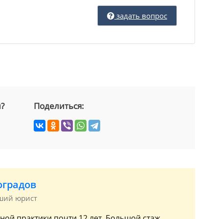
задать вопрос
й?
Поделиться:
оградов
рший юрист
ной практики почти 12 лет. Большой стаж