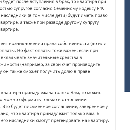
 будет после вступления в брак, то квартира при
остью супругов согласно Семейному кодексу РФ.
 наследники (в том числе дети) будут иметь право
вартире, а также при разводе другому супругу
квартире.
мент возникновения права собственности (до или
т оплаты. Но факт оплаты тоже важен: если при
т вкладывать значительные средства в
имости (например, за свой счет производить
ду он также сможет получить долю в праве
ы квартира принадлежала только Вам, то можно
го можно оформить только в отношении
а. Это будет письменное соглашение, заверенное у
зано, что квартира принадлежит только вам. В
 его наследники смогут претендовать на квартиру.