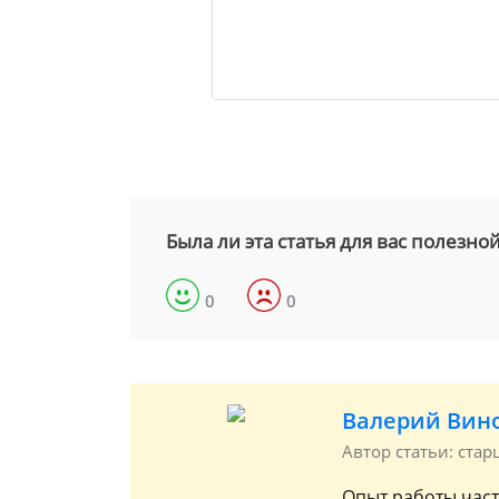
Была ли эта статья для вас полезно
0
0
Валерий Вин
Автор статьи: ста
Опыт работы част