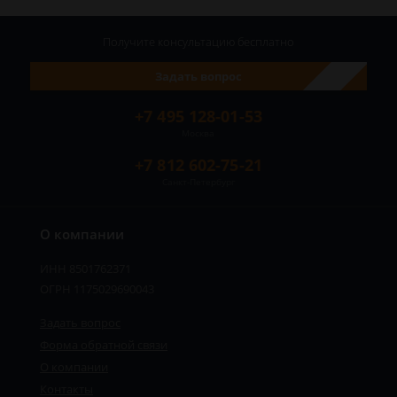
Получите консультацию
бесплатно
Задать вопрос
+7 495 128-01-53
Москва
+7 812 602-75-21
Санкт-Петербург
О компании
ИНН 8501762371
ОГРН 1175029690043
Задать вопрос
Форма обратной связи
О компании
Сергей - юрист-консультант
Контакты
Здравствуйте! Я дежурный юрист-