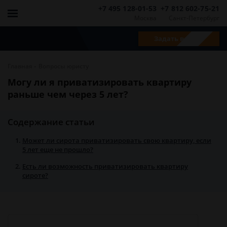
+7 495 128-01-53
+7 812 602-75-21
Москва
Санкт-Петербург
Задать вопрос
-
Главная
Вопросы юристу
Могу ли я приватизировать квартиру
раньше чем через 5 лет?
Содержание статьи
Может ли сирота приватизировать свою квартиру, если
5 лет еще не прошло?
Есть ли возможность приватизировать квартиру
сироте?