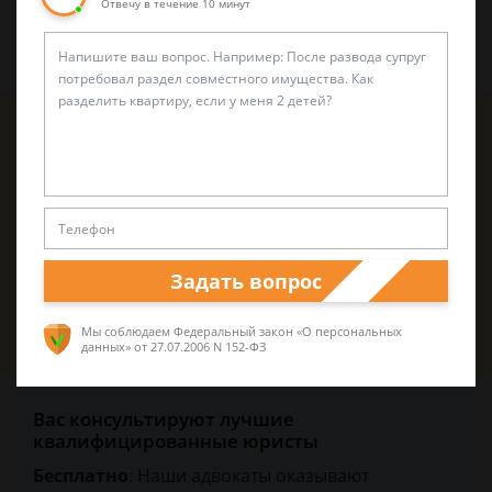
Отвечу в течение 10 минут
Александр Захаров
Автор статьи: специалист по уголовным
делам
5 лет опыта частной юридической практики, а
также работал в прокуратуре и следственных
органах
Задать вопрос
Спросить юриста
Мы соблюдаем Федеральный закон «О персональных
данных»
от 27.07.2006 N 152-ФЗ
Вас консультируют лучшие
квалифицированные юристы
Бесплатно
: Наши адвокаты оказывают