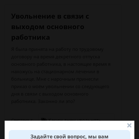
Увольнение в связи с
выходом основного
работника
Я была принята на работу по трудовому
договору на время декретного отпуска
основного работника, в настоящее время я
нахожусь на стационарном лечении в
больнице. Мне с нарочным принесли
приказ о моём увольнении со следующего
дня в связи с выходом основного
работника. Законно ли это?
Каким днем увольнять
Светлана, г.
временного работника?
Выползово
Задайте свой вопрос, мы вам