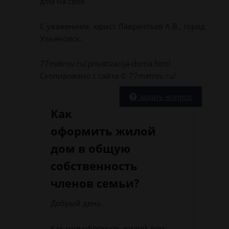
дом на себя.
С уважением, юрист Лаврентьев А.В., город
Ульяновск.
77metrov.ru/privatizacija-doma.html
Скопировано с сайта © 77metrov.ru/
задать вопрос
Как
оформить жилой
дом в общую
собственность
членов семьи?
Добрый день.
Как мне оформить жилой дом,