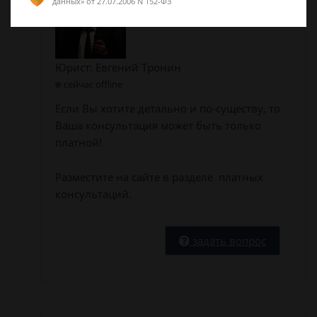
данных»
от 27.07.2006 N 152-ФЗ
Юрист: Евгений Тронин
сейчас offline
Если Вы хотите детально и по-существу, то
Ваша консультация может быть только
платной!
Разместите на сайте в разделе платных
консультаций.
задать вопрос