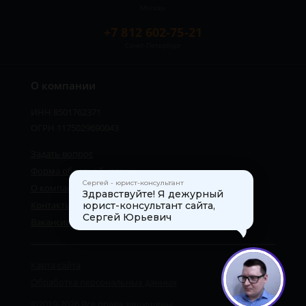
Москва
+7 812 602-75-21
Санкт-Петербург
О компании
ИНН 8501762371
ОГРН 1175029690043
Задать вопрос
Форма обратной связи
Сергей - юрист-консультант
О компании
Здравствуйте! Я дежурный
Контакты
юрист-консультант сайта,
Сергей Юрьевич
Вакансии
Карта сайта
1
Обработка персональных данных
©2019-2026 Все права защищены.