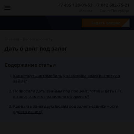
+7 495 128-01-53
+7 812 602-75-21
Москва
Санкт-Петербург
Задать вопрос
-
Главная
Вопросы юристу
Дать в долг под залог
Содержание статьи
Как вернуть автомобиль у заемщика, имея расписку о
займе?
Попросили дать взаймы под процент, готовы дать ПТС
в залог, как это правильно оформить?
Как взять займ двум людям под залог недвижимости
одного из них?