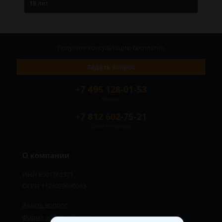
18 лет
Получите консультацию
бесплатно
Задать вопрос
+7 495 128-01-53
Москва
+7 812 602-75-21
Санкт-Петербург
О компании
ИНН 8501762371
ОГРН 1175029690043
Задать вопрос
Форма обратной связи