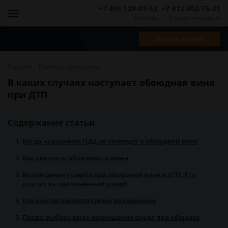
+7 495 128-01-53
+7 812 602-75-21
Москва
Санкт-Петербург
Задать вопрос
-
Главная
Помощь при кражах
В каких случаях наступает обоюдная вина
при ДТП
Содержание статьи
Когда нарушение ПДД не приведёт к обоюдной вине
Как доказать обоюдность вины
Возмещение ущерба при обоюдной вине в ДТП. Кто
платит за причиненный ущерб
Как рассчитывается сумма возмещения
Право выбора вида возмещения вреда при обоюдке