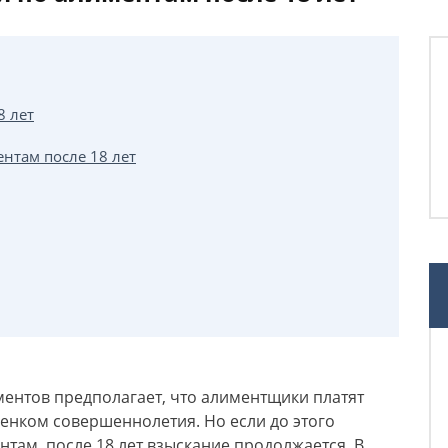
8 лет
нтам после 18 лет
ентов предполагает, что алиментщики платят
енком совершеннолетия. Но если до этого
нтам, после 18 лет взыскание продолжается. В