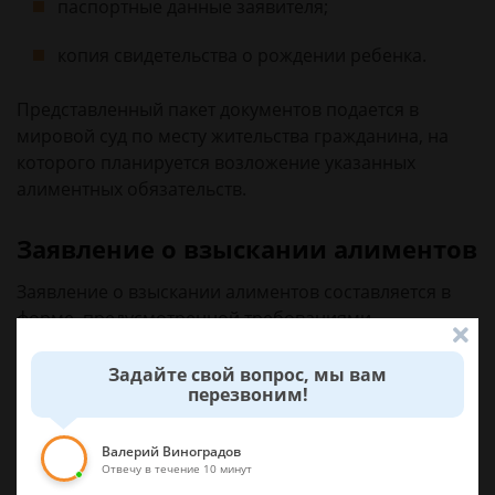
паспортные данные заявителя;
копия свидетельства о рождении ребенка.
Представленный пакет документов подается в
мировой суд по месту жительства гражданина, на
которого планируется возложение указанных
алиментных обязательств.
Заявление о взыскании алиментов
Заявление о взыскании алиментов составляется в
форме, предусмотренной требованиями
Гражданского процессуального законодательства.
Задайте свой вопрос, мы вам
перезвоним!
В документе должны быть следующие пункты:
идентификационные данные суда, в который
Валерий Виноградов
Отвечу в течение 10 минут
подается заявление;