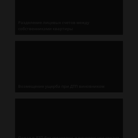
Разделение лицевых счетов между
собственниками квартиры
Возмещение ущерба при ДТП виновником
Попал в ДТП без страховки, я виновен: что грозит