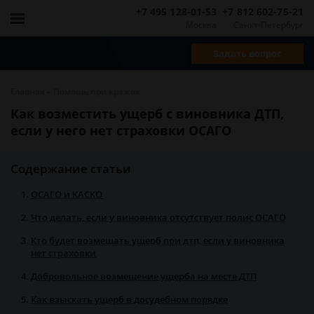
+7 495 128-01-53
+7 812 602-75-21
Москва
Санкт-Петербург
Задать вопрос
-
Главная
Помощь при кражах
Как возместить ущерб с виновника ДТП,
если у него нет страховки ОСАГО
Содержание статьи
ОСАГО и КАСКО
Что делать, если у виновника отсутствует полис ОСАГО
Кто будет возмещать ущерб при дтп, если у виновника
нет страховки
Добровольное возмещение ущерба на месте ДТП
Как взыскать ущерб в досудебном порядке