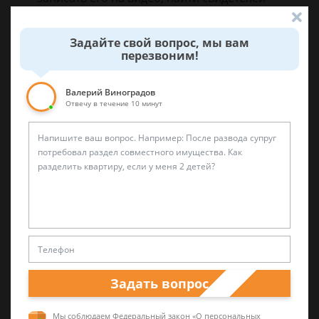
аварии, записать их контактные данные;
Задайте свой вопрос, мы вам
вызвать сотрудников полиции;
перезвоним!
получить документы, подтверждающие факт
Валерий Виноградов
ДТП от сотрудников полиции.
Отвечу в течение 10 минут
Если полис виновника просрочен
Если страховой полис виновника аварии просрочен,
то правонарушителя ожидает:
штраф в размере 800 рублей от сотрудника
правоохранительных органов, который прибыл
на место происшествия;
если полис ОСАГО просрочен, то вся сумма
Задать вопрос
компенсации за причиненный вред
выплачивается правонарушителем из своего
Мы соблюдаем Федеральный закон «О персональных