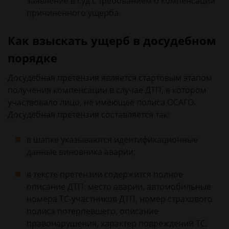
заявление в суд с требованием о компенсации
причиненного ущерба.
Как взыскать ущерб в досудебном
порядке
Досудебная претензия является стартовым этапом
получения компенсации в случае ДТП, в котором
участвовало лицо, не имеющее полиса ОСАГО.
Досудебная претензия составляется так:
в шапке указываются идентификационные
данные виновника аварии;
в тексте претензии содержится полное
описание ДТП: место аварии, автомобильные
номера ТС-участников ДТП, номер страхового
полиса потерпевшего, описание
правонарушения, характер повреждений ТС,