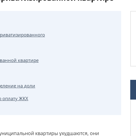
приватизированного
ованной квартире
деление на доли
ю оплату ЖКХ
униципальной квартиры ухудшаются, они