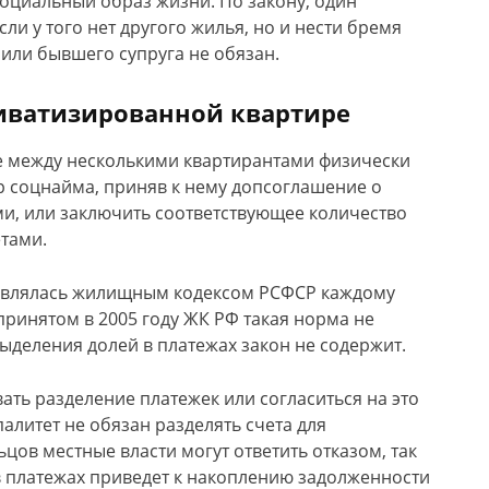
исоциальный образ жизни. По закону, один
ли у того нет другого жилья, но и нести бремя
или бывшего супруга не обязан.
риватизированной квартире
 ее между несколькими квартирантами физически
 соцнайма, приняв к нему допсоглашение о
и, или заключить соответствующее количество
тами.
тавлялась жилищным кодексом РСФСР каждому
ринятом в 2005 году ЖК РФ такая норма не
выделения долей в платежах закон не содержит.
ть разделение платежек или согласиться на это
литет не обязан разделять счета для
цов местные власти могут ответить отказом, так
в платежах приведет к накоплению задолженности