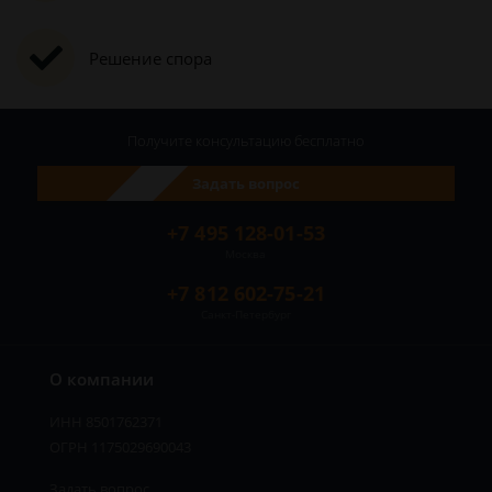
Решение спора
Получите консультацию
бесплатно
Задать вопрос
+7 495 128-01-53
Москва
+7 812 602-75-21
Санкт-Петербург
О компании
ИНН 8501762371
ОГРН 1175029690043
Задать вопрос