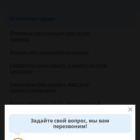
Уголовное право
Первичная консультация юриста или
адвоката
Адвокат для свидетелей на допросе
Разработка линии защиты и защита на этапе
следствия
Смена меры пресечения с ареста на
подписку о невыезде
Выезд адвоката в СИЗО, прокуратуру, СК
Помощь в освобождении при аресте или
Задайте свой вопрос, мы вам
задержании
перезвоним!
Смена квалификации на менее тяжкую