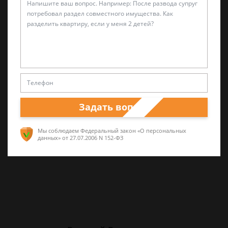
Александр Захаров
Специалист по уголовным делам
5 лет опыта частной юридической практики,
Задать вопрос
а также работал в прокуратуре и
следственных органах
Мы соблюдаем Федеральный закон «О персональных
данных»
от 27.07.2006 N 152-ФЗ