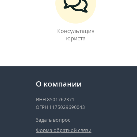
Консультация
юриста
О компании
ИНН 8501762371
ОГРН 1175029690043
Задать вопрос
Форма обратной связи