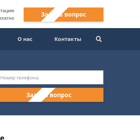
ьтацию
Задать вопрос
платно
О нас
Контакты
Задать вопрос
ге