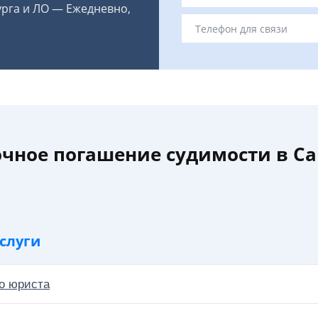
урга и ЛО — Ежедневно,
очное погашение судимости в Са
слуги
о юриста