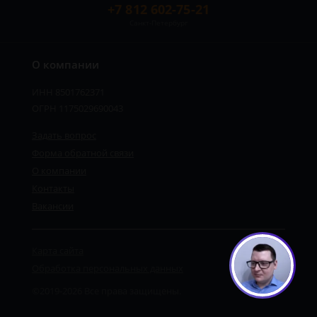
+7 812 602-75-21
Санкт-Петербург
О компании
ИНН 8501762371
ОГРН 1175029690043
Задать вопрос
Форма обратной связи
О компании
Контакты
Вакансии
Карта сайта
Обработка персональных данных
©2019-2026 Все права защищены.