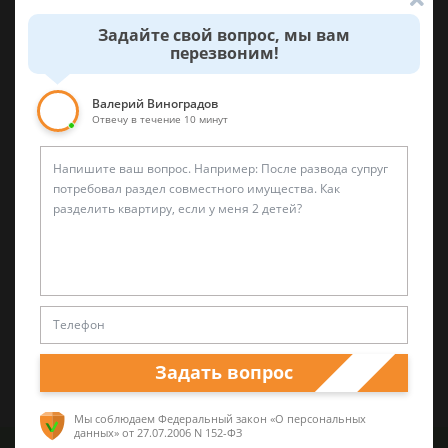
режимы
Задайте свой вопрос, мы вам
перезвоним!
Получение или возмещение налогового
вычета
Валерий Виноградов
Помощь в получении отсрочки или
Отвечу в течение 10 минут
рассрочки уплаты налогов, сборов, взносов
Помощь в получении налоговых вычетов
Решение патентных или налоговых споров
Сопровождение налоговой проверки
Декларации 3-НДФЛ
Декларации НДС
Задать вопрос
Досудебные споры с ИФНС
Мы соблюдаем Федеральный закон «О персональных
данных»
от 27.07.2006 N 152-ФЗ