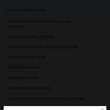
Налогообложение
Первичная консультация юриста или
адвоката
Любые налоговые вопросы
Легальное снижение налоговых платежей
Налоги на инвестиции
Налоговые вычеты
Налоговые льготы
Налоговые споры в суде
Оспаривание излишне начисленных налогов
Перевод ООО на специальные налоговые