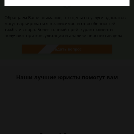
Обращаем Ваше внимание, что цены на услуги адвокатов
могут варьироваться в зависимости от особенностей
тяжбы и спора. Более точный прейскурант клиенты
получают при консультации и анализе перспектив дела.
Задать вопрос
Наши лучшие юристы помогут вам