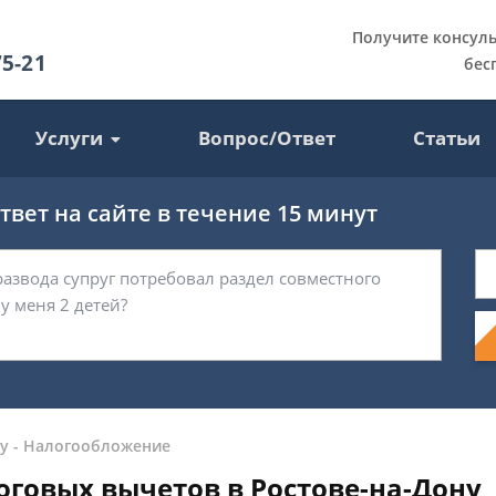
Получите консул
75-21
бес
Услуги
Вопрос/Ответ
Статьи
вет на сайте в течение 15 минут
у
-
Налогообложение
говых вычетов в Ростове-на-Дону