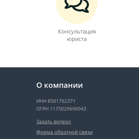
Консультация
юриста
О компании
ИНН 8501762371
ОГРН 1175029690043
Задать вопрос
Форма обратной связи